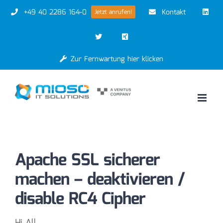
Zum
+49 40 2286 164-0
Kontakt
Jetzt anrufen!
Inhalt
springen
Zur Fernwartung hier klicken
Apache SSL sicherer
machen – deaktivieren /
disable RC4 Cipher
Hi All,