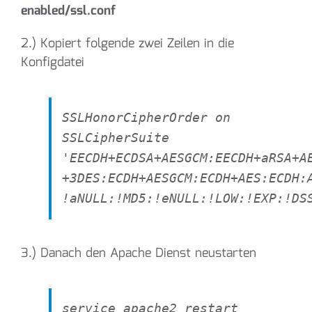
enabled/ssl.conf
2.) Kopiert folgende zwei Zeilen in die
Konfigdatei
SSLHonorCipherOrder on
SSLCipherSuite
'EECDH+ECDSA+AESGCM:EECDH+aRSA+A
+3DES:ECDH+AESGCM:ECDH+AES:ECDH:
!aNULL:!MD5:!eNULL:!LOW:!EXP:!DS
3.) Danach den Apache Dienst neustarten
service apache2 restart