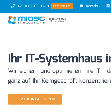
Zum
+49 40 2286 164-0
Kontakt
Jetzt anrufen!
Inhalt
springen
Ihr IT-Systemhaus 
Wir sichern und optimieren Ihre IT – d
ganz auf Ihr Kerngeschäft konzentrie
JETZT KONTAKTIEREN