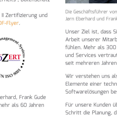
Die Geschäftsführer von
II Zertifizierung und
J
ø
rn Eberhard und Frank 
DF-Flyer
.
Unser Ziel ist, dass 
Arbeit unserer Mitar
fühlen. Mehr als 300
und Services vertrau
seit mehreren Jahren
Wir verstehen uns als
Elemente einer techn
Softwarelösungen be
erhard, Frank Gude
Für unsere Kunden ü
mehr als 60 Jahren
Schritt die Planung, 