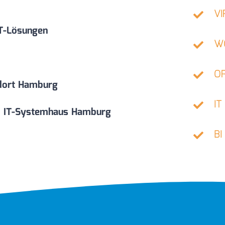
VI
IT-Lösungen
W
OP
ndort Hamburg
IT
und IT-Systemhaus Hamburg
BI