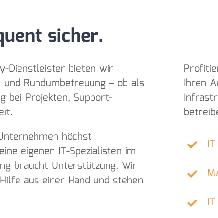
uent sicher.
-Dienstleister bieten wir
Profiti
 und Rundumbetreuung – ob als
Ihren A
g bei Projekten, Support-
Infrast
it.
betreib
 Unternehmen höchst
IT
ine eigenen IT-Spezialisten im
ng braucht Unterstützung. Wir
M
Hilfe aus einer Hand und stehen
IT