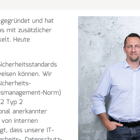
 gegründet und hat
s mit zusätzlicher
kelt. Heute
icherheitsstandards
weisen können. Wir
icherheits-
ätsmanagement-Norm)
402 Typ 2
tional anerkannter
 von internen
gt, dass unsere IT-
erheits-, Datenschutz-