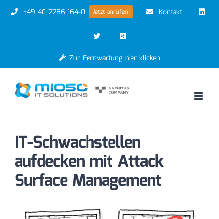
Zum
+49 40 2286 164-0
Kontakt
Jetzt anrufen!
Inhalt
springen
Zur Fernwartung hier klicken
IT-Schwachstellen
aufdecken mit Attack
Surface Management